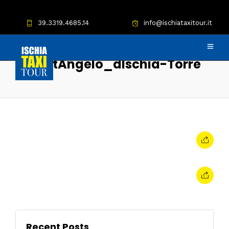
39.3319.4685.14
info@ischiataxitour.it
SantAngelo_dIschia-Torre
Recent Posts