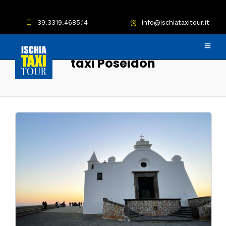
39.3319.4685.14
info@ischiataxitour.it
taxi Poseidon