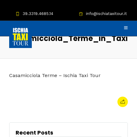
39.3319.4685.14
info@ischiataxitour.it
Casamicciola_Terme_in_Taxi
Casamicciola Terme – Ischia Taxi Tour
Recent Posts