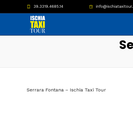
39.3319.4685.14
info@ischiataxitour.
S
Serrara Fontana – Ischia Taxi Tour