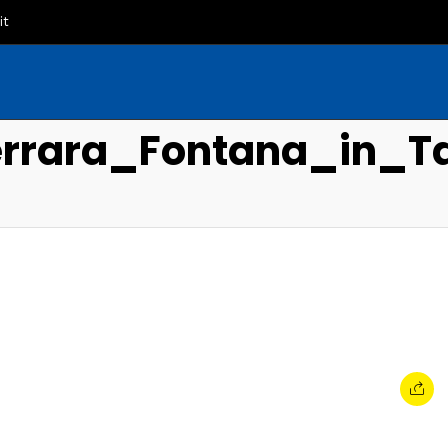
it
errara_Fontana_in_Ta